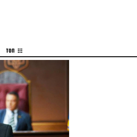
KYIV
ТОП