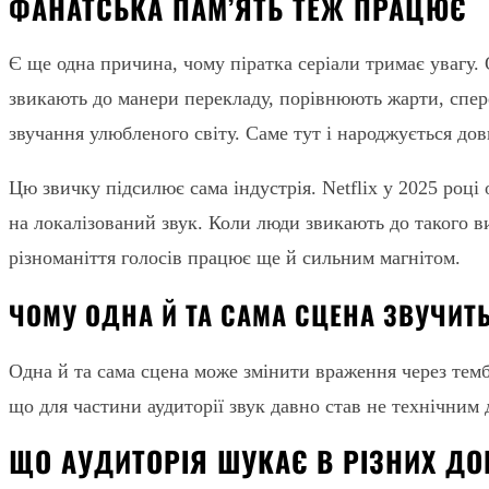
ФАНАТСЬКА ПАМ’ЯТЬ ТЕЖ ПРАЦЮЄ
Є ще одна причина, чому піратка серіали тримає увагу.
звикають до манери перекладу, порівнюють жарти, спере
звучання улюбленого світу. Саме тут і народжується дов
Цю звичку підсилює сама індустрія. Netflix у 2025 році
на локалізований звук. Коли люди звикають до такого ви
різноманіття голосів працює ще й сильним магнітом.
ЧОМУ ОДНА Й ТА САМА СЦЕНА ЗВУЧИТ
Одна й та сама сцена може змінити враження через темб
що для частини аудиторії звук давно став не технічним
ЩО АУДИТОРІЯ ШУКАЄ В РІЗНИХ ДО