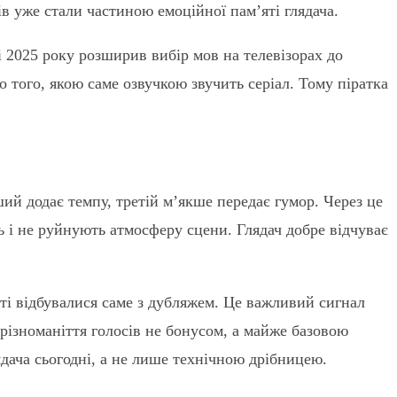
в уже стали частиною емоційної пам’яті глядача.
і 2025 року розширив вибір мов на телевізорах до
о того, якою саме озвучкою звучить серіал. Тому піратка
ий додає темпу, третій м’якше передає гумор. Через це
ть і не руйнують атмосферу сцени. Глядач добре відчуває
іті відбувалися саме з дубляжем. Це важливий сигнал
різноманіття голосів не бонусом, а майже базовою
ядача сьогодні, а не лише технічною дрібницею.