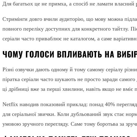
Для багатьох це не примха, а спосіб не ламати власний 
Стримінги довго вчили аудиторію, що мову можна підлашт
повного переліку доступних для конкретного тайтлу. Піс
серіали часто приваблює не каталогом, а саме варіативн
ЧОМУ ГОЛОСИ ВПЛИВАЮТЬ НА ВИБІР
Різні озвучки дають одному й тому самому серіалу різн
піратка серіали часто шукають не просто заради самого 
ці дрібниці вже за перші хвилини, навіть якщо не вміє
Netflix наводив показовий приклад: понад 40% перегляді
для серіальної звички. Коли дубльований звук стає нор
умовою зручного перегляду. Саме тому боротьва за зруч