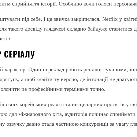
ритм сприйняття історії. Особливо коли голоси персонажі
увати під себе, і ця звичка закріпилася. Netflix у квітн
ля такого досвіду глядачеві складно байдуже ставитися д
істю.
 СЕРІАЛУ
ий характер. Один переклад робить репліки сухішими, інш
доступу, а щоб знайти ту версію, де інтонації не дратую
 пояснити це професійними термінами точно.
в своїх корейських реаліті та несценарних проєктів у св
мою для міжнародного хіта, аудиторія починає сприймати 
ну озвучку давно стала частиною конкуренції за увагу гл