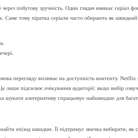
й через побутову зручність. Один глядач вмикає серіал ф
к. Саме тому піратка серіали часто обирають як швидкий 
в.
ечері.
 мова перегляду впливає на доступність контенту. Netfli
 Це лише підсилює очікування аудиторії: якщо вибір озву
ичка шукати альтернативу спрацьовує найшвидше для багат
знайти епізод швидше. Її підтримує звичка вибирати, як 