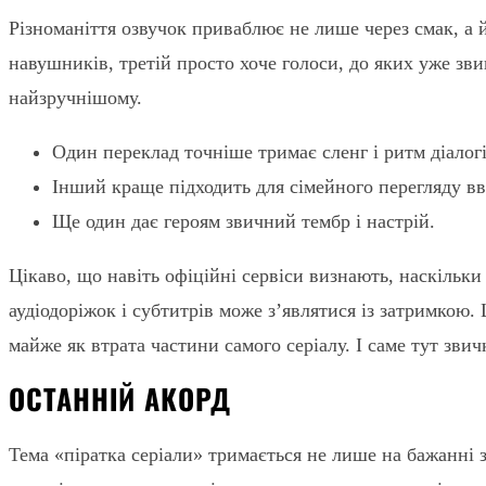
Різноманіття озвучок приваблює не лише через смак, а 
навушників, третій просто хоче голоси, до яких уже зви
найзручнішому.
Один переклад точніше тримає сленг і ритм діалогі
Інший краще підходить для сімейного перегляду вв
Ще один дає героям звичний тембр і настрій.
Цікаво, що навіть офіційні сервіси визнають, наскільки
аудіодоріжок і субтитрів може з’являтися із затримкою.
майже як втрата частини самого серіалу. І саме тут зв
ОСТАННІЙ АКОРД
Тема «піратка серіали» тримається не лише на бажанні 