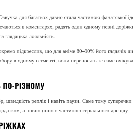
 Озвучка для багатьох давно стала частиною фанатської і
чаються в коментарях, радять один одному певні доріжки
га глядацька лояльність.
 окремо підкреслив, що для аніме 80–90% його глядачів д
бору в одному сегменті, вони переносять те саме очікува
Ь ПО-РІЗНОМУ
р, швидкість реплік і навіть паузи. Саме тому суперечки
 додатком, а повноцінною частиною серіального досвіду.
РІЖКАХ