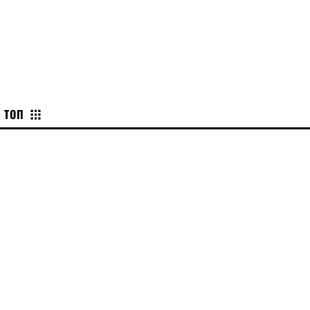
KYIV
ТОП