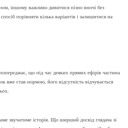
оном, іншому важливо дивитися пізно вночі без
спосіб порівняти кілька варіантів і залишитися на
x попереджає, що під час деяких прямих ефірів частина
чок вже став нормою, його відсутність відчувається
ьох.
саме звучатиме історія. Що ширший досвід глядача зі