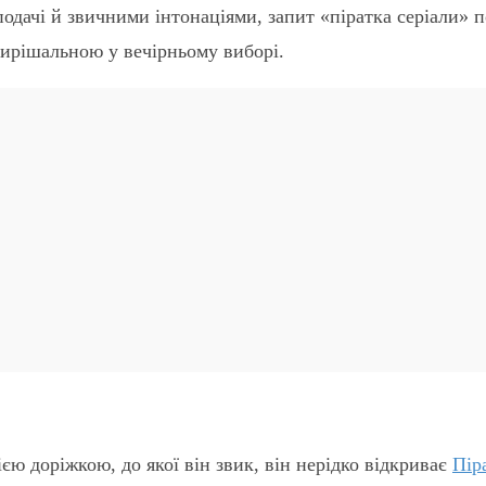
одачі й звичними інтонаціями, запит «піратка серіали» п
 вирішальною у вечірньому виборі.
ією доріжкою, до якої він звик, він нерідко відкриває
Пір